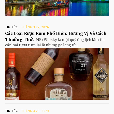
TIN TỨC
THÁNG 3 27, 2026
Các Loại Rượu Rum Phổ Biến: Hương Vị Và Cách
Thưởng Thức
Nếu Whisky là một quý ông lịch lãm thì
các loại rượu rum lại là những gã lãng tử...
TIN TỨC
THÁNG 3 23, 2026