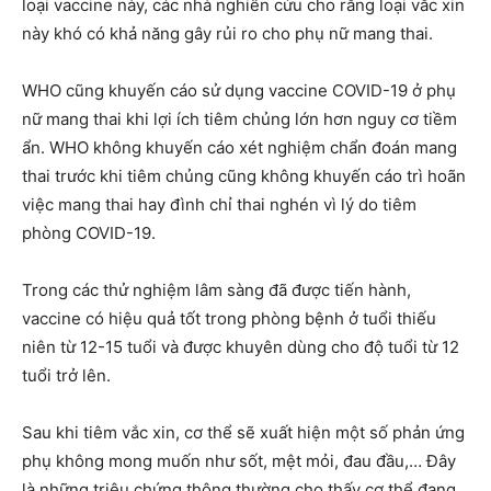
loại vaccine này, các nhà nghiên cứu cho rằng loại vắc xin
này khó có khả năng gây rủi ro cho phụ nữ mang thai.
WHO cũng khuyến cáo sử dụng vaccine COVID-19 ở phụ
nữ mang thai khi lợi ích tiêm chủng lớn hơn nguy cơ tiềm
ẩn. WHO không khuyến cáo xét nghiệm chẩn đoán mang
thai trước khi tiêm chủng cũng không khuyến cáo trì hoãn
việc mang thai hay đình chỉ thai nghén vì lý do tiêm
phòng COVID-19.
Trong các thử nghiệm lâm sàng đã được tiến hành,
vaccine có hiệu quả tốt trong phòng bệnh ở tuổi thiếu
niên từ 12-15 tuổi và được khuyên dùng cho độ tuổi từ 12
tuổi trở lên.
Sau khi tiêm vắc xin, cơ thể sẽ xuất hiện một số phản ứng
phụ không mong muốn như sốt, mệt mỏi, đau đầu,… Đây
là những triệu chứng thông thường cho thấy cơ thể đang