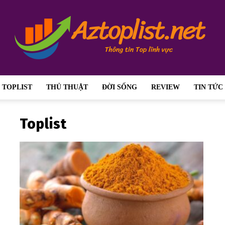
TOPLIST
THỦ THUẬT
ĐỜI SỐNG
REVIEW
TIN TỨC
aztoplist.net
Toplist
–