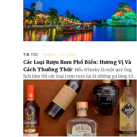
TIN TỨC
THÁNG 3 27, 2026
Các Loại Rượu Rum Phổ Biến: Hương Vị Và
Cách Thưởng Thức
Nếu Whisky là một quý ông
lịch lãm thì các loại rượu rum lại là những gã lãng tử...