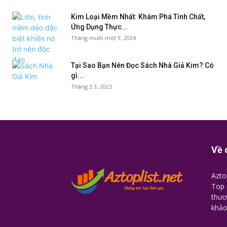
Kim Loại Mềm Nhất: Khám Phá Tính Chất,
Ứng Dụng Thực...
Tháng mười một 9, 2024
Tại Sao Bạn Nên Đọc Sách Nhà Giả Kim? Có
gì...
Tháng 3 3, 2023
Về 
Azto
Top 
thươ
khảo