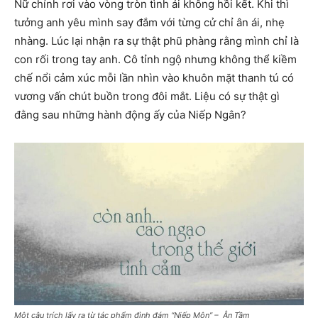
Nữ chính rơi vào vòng tròn tình ái không hồi kết. Khi thì
tưởng anh yêu mình say đắm với từng cử chỉ ân ái, nhẹ
nhàng. Lúc lại nhận ra sự thật phũ phàng rằng mình chỉ là
con rối trong tay anh. Cô tỉnh ngộ nhưng không thể kiềm
chế nổi cảm xúc mỗi lần nhìn vào khuôn mặt thanh tú có
vương vấn chút buồn trong đôi mắt. Liệu có sự thật gì
đằng sau những hành động ấy của Niếp Ngân?
Một câu trích lấy ra từ tác phẩm đình đám “Niếp Môn” – Ân Tầm