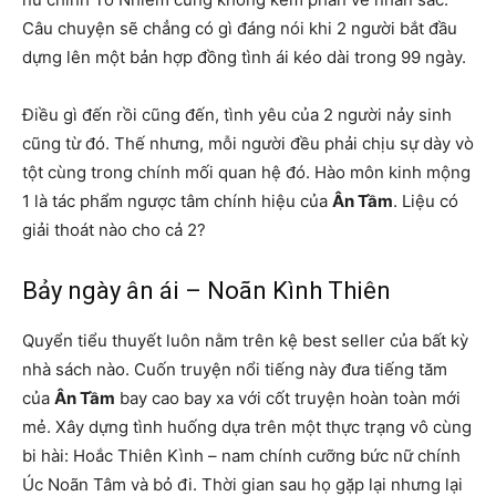
Câu chuyện sẽ chẳng có gì đáng nói khi 2 người bắt đầu
dựng lên một bản hợp đồng tình ái kéo dài trong 99 ngày.
Điều gì đến rồi cũng đến, tình yêu của 2 người nảy sinh
cũng từ đó. Thế nhưng, mỗi người đều phải chịu sự dày vò
tột cùng trong chính mối quan hệ đó. Hào môn kinh mộng
1 là tác phẩm ngược tâm chính hiệu của
Ân Tầm
. Liệu có
giải thoát nào cho cả 2?
Bảy ngày ân ái – Noãn Kình Thiên
Quyển tiểu thuyết luôn nằm trên kệ best seller của bất kỳ
nhà sách nào. Cuốn truyện nổi tiếng này đưa tiếng tăm
của
Ân Tầm
bay cao bay xa với cốt truyện hoàn toàn mới
mẻ. Xây dựng tình huống dựa trên một thực trạng vô cùng
bi hài: Hoắc Thiên Kình – nam chính cưỡng bức nữ chính
Úc Noãn Tâm và bỏ đi. Thời gian sau họ gặp lại nhưng lại