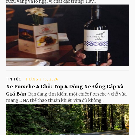
rượu vang và lo ngại vị chát đặc trưng? Hay...
TIN TỨC
THÁNG 3 16, 2026
Xe Porsche 4 Chỗ: Top 4 Dòng Xe Đẳng Cấp Và
Giá Bán
Bạn đang tìm kiếm một chiếc Porsche 4 chỗ vừa
mang DNA thể thao thuần khiết, vừa đủ không...