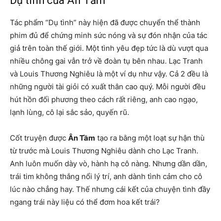
Dụ tình của Ân Tầm
Tác phẩm “Dụ tình” này hiện đã được chuyển thể thành
phim đủ để chứng minh sức nóng và sự đón nhận của tác
giả trên toàn thế giới. Một tình yêu đẹp tức là dù vượt qua
nhiều chông gai vẫn trở về đoàn tụ bên nhau. Lạc Tranh
và Louis Thương Nghiêu là một ví dụ như vậy. Cả 2 đều là
những người tài giỏi có xuất thân cao quý. Mỗi người đều
hút hồn đối phương theo cách rất riêng, anh cao ngạo,
lạnh lùng, cô lại sắc sảo, quyến rũ.
Cốt truyện được
Ân Tầm
tạo ra bằng một loạt sự hận thù
từ trước mà Louis Thương Nghiêu dành cho Lạc Tranh.
Anh luôn muốn dày vò, hành hạ cô nàng. Nhưng dần dần,
trái tim không thắng nổi lý trí, anh dành tình cảm cho cô
lúc nào chẳng hay. Thế nhưng cái kết của chuyện tình đầy
ngang trái này liệu có thể đơm hoa kết trái?