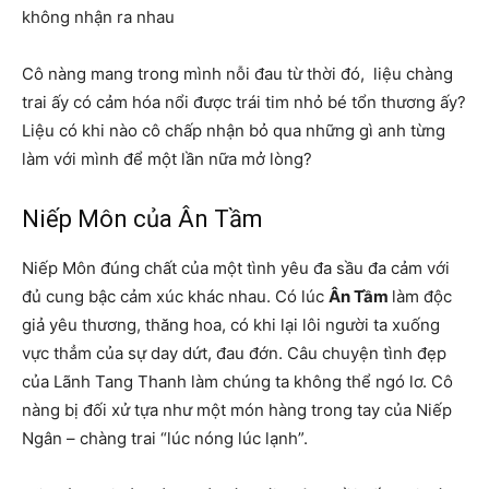
không nhận ra nhau
Cô nàng mang trong mình nỗi đau từ thời đó, liệu chàng
trai ấy có cảm hóa nổi được trái tim nhỏ bé tổn thương ấy?
Liệu có khi nào cô chấp nhận bỏ qua những gì anh từng
làm với mình để một lần nữa mở lòng?
Niếp Môn của Ân Tầm
Niếp Môn đúng chất của một tình yêu đa sầu đa cảm với
đủ cung bậc cảm xúc khác nhau. Có lúc
Ân Tầm
làm độc
giả yêu thương, thăng hoa, có khi lại lôi người ta xuống
vực thẳm của sự day dứt, đau đớn. Câu chuyện tình đẹp
của Lãnh Tang Thanh làm chúng ta không thể ngó lơ. Cô
nàng bị đối xử tựa như một món hàng trong tay của Niếp
Ngân – chàng trai “lúc nóng lúc lạnh”.