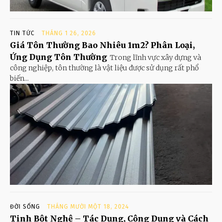
TIN TỨC
THÁNG 1 26, 2026
Giá Tôn Thường Bao Nhiêu 1m2? Phân Loại,
Ứng Dụng Tôn Thường
Trong lĩnh vực xây dựng và
công nghiệp, tôn thường là vật liệu được sử dụng rất phổ
biến...
ĐỜI SỐNG
THÁNG MƯỜI MỘT 18, 2024
Tinh Bột Nghệ – Tác Dụng, Công Dụng và Cách