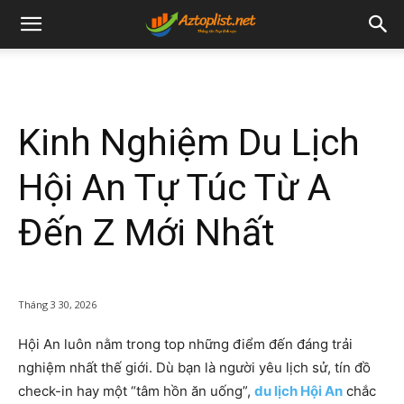
Kinh Nghiệm Du Lịch
Hội An Tự Túc Từ A
Đến Z Mới Nhất
Tháng 3 30, 2026
Hội An luôn nằm trong top những điểm đến đáng trải
nghiệm nhất thế giới. Dù bạn là người yêu lịch sử, tín đồ
check-in hay một “tâm hồn ăn uống”,
du lịch Hội An
chắc