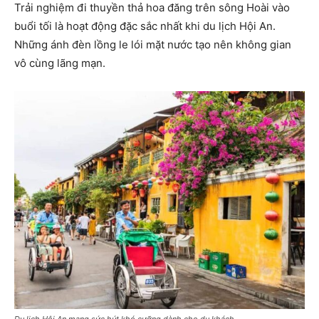
Trải nghiệm đi thuyền thả hoa đăng trên sông Hoài vào
buổi tối là hoạt động đặc sắc nhất khi du lịch Hội An.
Những ánh đèn lồng le lói mặt nước tạo nên không gian
vô cùng lãng mạn.