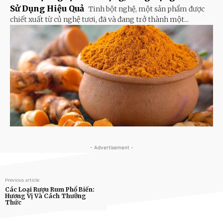
Sử Dụng Hiệu Quả
Tinh bột nghệ, một sản phẩm được
chiết xuất từ củ nghệ tươi, đã và đang trở thành một...
- Advertisement -
Previous article
Các Loại Rượu Rum Phổ Biến:
Hương Vị Và Cách Thưởng
Thức