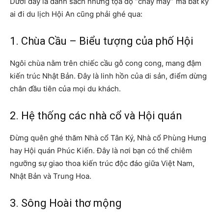
Dưới đây là danh sách những tọa độ “cháy máy” mà bất kỳ
ai đi du lịch Hội An cũng phải ghé qua:
1. Chùa Cầu – Biểu tượng của phố Hội
Ngôi chùa nằm trên chiếc cầu gỗ cong cong, mang đậm
kiến trúc Nhật Bản. Đây là linh hồn của di sản, điểm dừng
chân đầu tiên của mọi du khách.
2. Hệ thống các nhà cổ và Hội quán
Đừng quên ghé thăm Nhà cổ Tân Ký, Nhà cổ Phùng Hưng
hay Hội quán Phúc Kiến. Đây là nơi bạn có thể chiêm
ngưỡng sự giao thoa kiến trúc độc đáo giữa Việt Nam,
Nhật Bản và Trung Hoa.
3. Sông Hoài thơ mộng