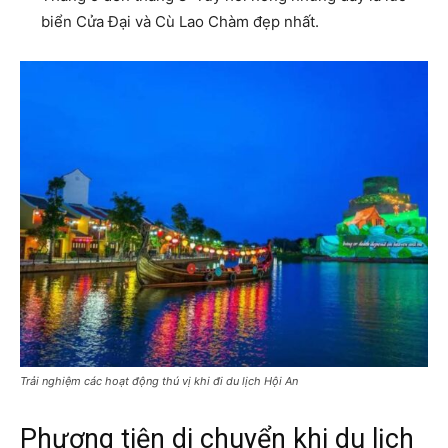
biển Cửa Đại và Cù Lao Chàm đẹp nhất.
Trải nghiệm các hoạt động thú vị khi đi du lịch Hội An
Phương tiện di chuyển khi du lịch