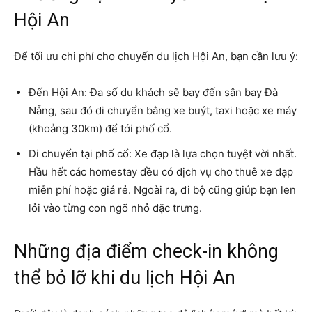
Hội An
Để tối ưu chi phí cho chuyến du lịch Hội An, bạn cần lưu ý:
Đến Hội An: Đa số du khách sẽ bay đến sân bay Đà
Nẵng, sau đó di chuyển bằng xe buýt, taxi hoặc xe máy
(khoảng 30km) để tới phố cổ.
Di chuyển tại phố cổ: Xe đạp là lựa chọn tuyệt vời nhất.
Hầu hết các homestay đều có dịch vụ cho thuê xe đạp
miễn phí hoặc giá rẻ. Ngoài ra, đi bộ cũng giúp bạn len
lỏi vào từng con ngõ nhỏ đặc trưng.
Những địa điểm check-in không
thể bỏ lỡ khi du lịch Hội An