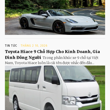
TIN TỨC
THÁNG 2 10, 2026
Toyota Hiace 9 Chỗ Hợp Cho Kinh Doanh, Gia
Đình Đông Người
Trong phân khúc xe 9 chỗ tại Việt
Nam, Toyota Hiace luôn là cái tên được nhắc đến đầu...