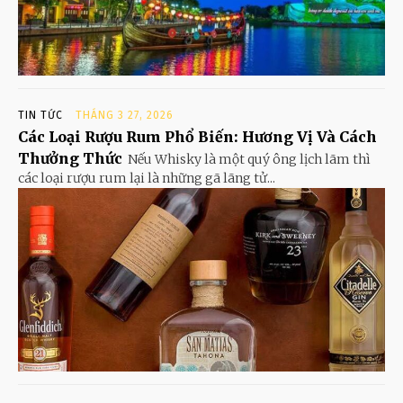
TIN TỨC
THÁNG 3 27, 2026
Các Loại Rượu Rum Phổ Biến: Hương Vị Và Cách
Thưởng Thức
Nếu Whisky là một quý ông lịch lãm thì
các loại rượu rum lại là những gã lãng tử...