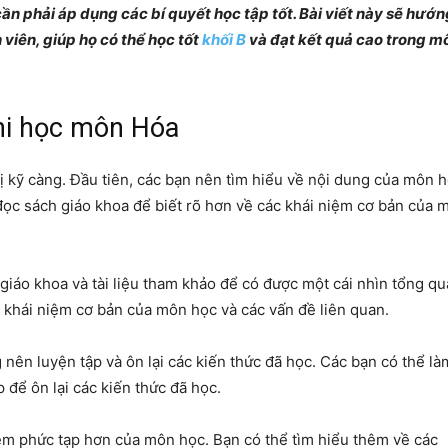
cần phải áp dụng các bí quyết học tập tốt. Bài viết này sẽ hướn
Thông
 viên, giúp họ có thể học tốt
khối B
và đạt kết quả cao trong m
hi học môn Hóa
tin
 kỹ càng. Đầu tiên, các bạn nên tìm hiểu về nội dung của môn h
 đọc sách giáo khoa để biết rõ hơn về các khái niệm cơ bản của 
giáo khoa và tài liệu tham khảo để có được một cái nhìn tổng q
Top
 khái niệm cơ bản của môn học và các vấn đề liên quan.
nên luyện tập và ôn lại các kiến thức đã học. Các bạn có thể là
p để ôn lại các kiến thức đã học.
lĩnh
iệm phức tạp hơn của môn học. Bạn có thể tìm hiểu thêm về các