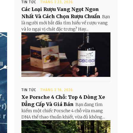
TIN TỨC
THÁNG 3 23, 2026
Các Loại Rượu Vang Ngọt Ngon
Nhất Và Cách Chọn Rượu Chuẩn
Bạn
là người mới bắt đầu tìm hiểu về rượu vang
và lo ngại vị chát đặc trưng? Hay...
TIN TỨC
THÁNG 3 16, 2026
Xe Porsche 4 Chỗ: Top 4 Dòng Xe
Đẳng Cấp Và Giá Bán
Bạn đang tìm
kiếm một chiếc Porsche 4 chỗ vừa mang
DNA thể thao thuần khiết, vừa đủ không...