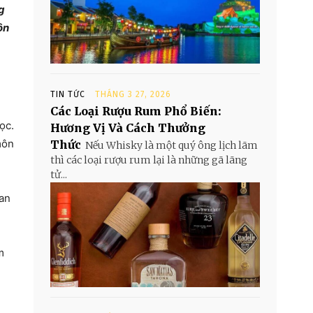
g
ôn
TIN TỨC
THÁNG 3 27, 2026
Các Loại Rượu Rum Phổ Biến:
ọc.
Hương Vị Và Cách Thưởng
môn
Thức
Nếu Whisky là một quý ông lịch lãm
thì các loại rượu rum lại là những gã lãng
tử...
uan
m