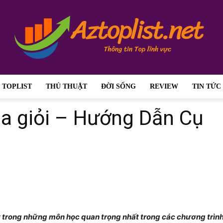
TOPLIST
THỦ THUẬT
ĐỜI SỐNG
REVIEW
TIN TỨC
aztoplist.net
a giỏi – Hướng Dẫn Cụ
–
ột trong những môn học quan trọng nhất trong các chương trìn