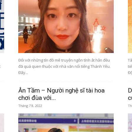
Thông
tin
Đối với những tín đồ mê truyện ngôn tình ắt hẳn đều
Tâ
c
đã quá quen thuộc với nhà văn nổi tiếng Thánh Yêu.
ti
Đây...
Độ
Top
Ân Tầm – Người nghệ sĩ tài hoa
D
chơi đùa với...
c
Tháng 7 8, 2022
Th
lĩnh