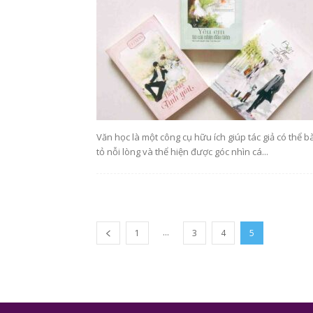
Văn học là một công cụ hữu ích giúp tác giả có thể b
tỏ nỗi lòng và thể hiện được góc nhìn cá...
...
1
3
4
5