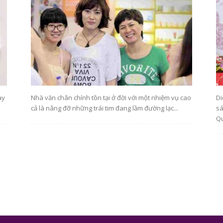
vực
ày
Nhà văn chân chính tồn tại ở đời với một nhiệm vụ cao
Di
cả là nâng đỡ những trái tim đang lầm đường lạc...
sá
Qu