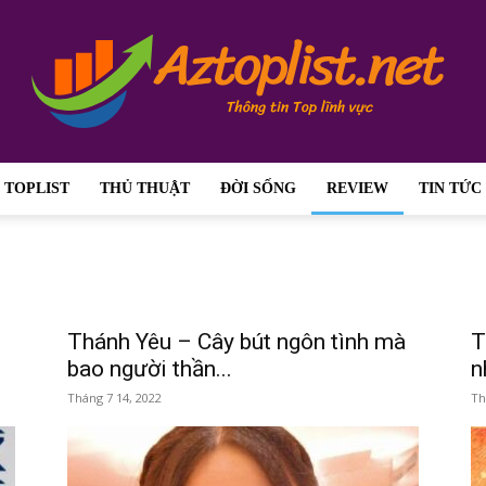
TOPLIST
THỦ THUẬT
ĐỜI SỐNG
REVIEW
TIN TỨC
aztoplist.net
Thánh Yêu – Cây bút ngôn tình mà
T
bao người thần...
n
–
Tháng 7 14, 2022
Th