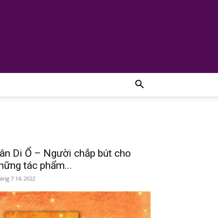
ân Di Ổ – Người chắp bút cho
hững tác phẩm...
áng 7 14, 2022