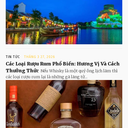
TIN TỨC
THÁNG 3 27, 2026
Các Loại Rượu Rum Phổ Biến: Hương Vị Và Cách
Thưởng Thức
Nếu Whisky là một quý ông lịch lãm thì
các loại rượu rum lại là những gã lãng tử...