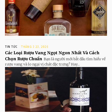
TIN TỨC
THÁNG 3 23, 2026
Các Loại Rượu Vang Ngọt Ngon Nhất Và Cách
Chọn Rượu Chuẩn
Bạn là người mới bắt đầu tìm hiểu về
rượu vang và lo ngại vị chát đặc trưng? Hay...