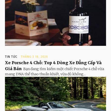
TIN TỨC
THÁNG 3 16, 2026
Xe Porsche 4 Chỗ: Top 4 Dòng Xe Đẳng Cấp Và
Giá Bán
Bạn đang tìm kiếm một chiếc Porsche 4 chỗ vừa
mang DNA thể thao thuần khiết, vừa đủ không...