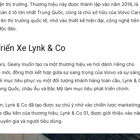
cận thị trường. Thương hiệu này được thành lập vào năm 2016, là
Thông
àn ô tô lớn nhất Trung Quốc, cũng là chủ sở hữu của Volvo Car
n thị trường quốc tế, nhờ vào thiết kế hiện đại, công nghệ tiên
độc đáo.
riển Xe Lynk & Co
tin
ars. Geely muốn tạo ra một thương hiệu xe hơi dành riêng cho
 mới, đồng thời kết hợp giữa sự sang trọng của Volvo và sự sán
Với mục tiêu phục vụ một đối tượng khách hàng toàn cầu, Lynk & 
ng Quốc, châu Âu và Bắc Mỹ làm mục tiêu phát triển chính.
Top
ăm, Lynk & Co đã tạo được sự chú ý nhờ vào chiến lược marketing
 đầu tiên của thương hiệu, Lynk & Co 01, được giới thiệu vào n
uyên gia và người tiêu dùng.
lĩnh