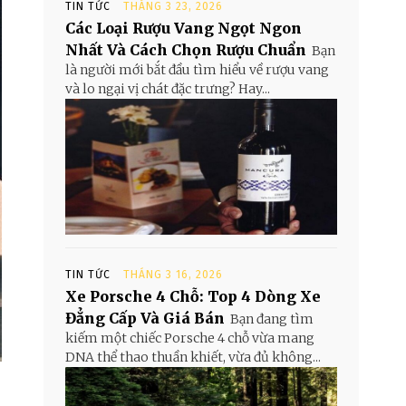
TIN TỨC
THÁNG 3 23, 2026
Các Loại Rượu Vang Ngọt Ngon
Nhất Và Cách Chọn Rượu Chuẩn
Bạn
là người mới bắt đầu tìm hiểu về rượu vang
và lo ngại vị chát đặc trưng? Hay...
TIN TỨC
THÁNG 3 16, 2026
Xe Porsche 4 Chỗ: Top 4 Dòng Xe
Đẳng Cấp Và Giá Bán
Bạn đang tìm
kiếm một chiếc Porsche 4 chỗ vừa mang
DNA thể thao thuần khiết, vừa đủ không...