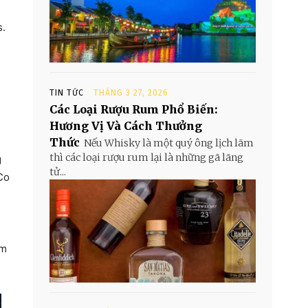
s.
TIN TỨC
THÁNG 3 27, 2026
Các Loại Rượu Rum Phổ Biến:
Hương Vị Và Cách Thưởng
Thức
Nếu Whisky là một quý ông lịch lãm
thì các loại rượu rum lại là những gã lãng
g
tử...
Co
ăm