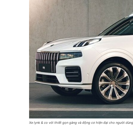
Xe lynk & co với thiết gọn gàng và động cơ hiện đại cho người dùng