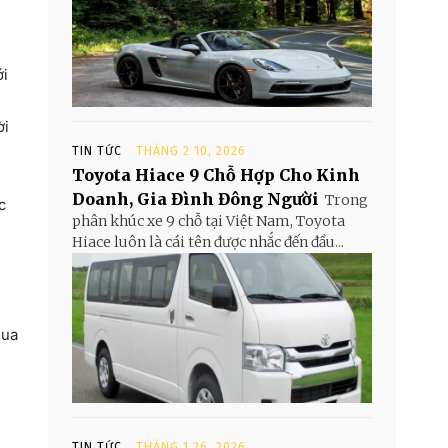
ới
ời
TIN TỨC
THÁNG 2 10, 2026
Toyota Hiace 9 Chỗ Hợp Cho Kinh
Doanh, Gia Đình Đông Người
Trong
c
phân khúc xe 9 chỗ tại Việt Nam, Toyota
Hiace luôn là cái tên được nhắc đến đầu...
qua
TIN TỨC
THÁNG 1 26, 2026