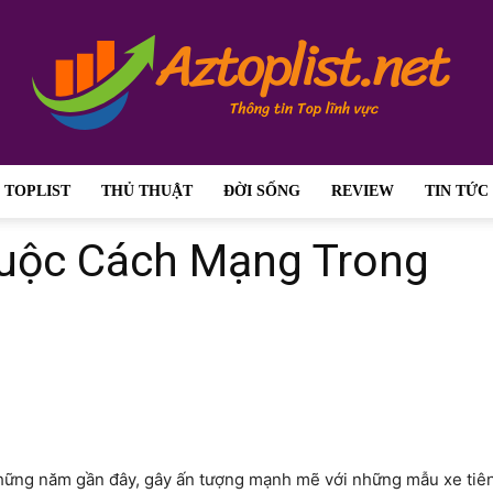
TOPLIST
THỦ THUẬT
ĐỜI SỐNG
REVIEW
TIN TỨC
aztoplist.net
Cuộc Cách Mạng Trong
–
 những năm gần đây, gây ấn tượng mạnh mẽ với những mẫu xe tiê