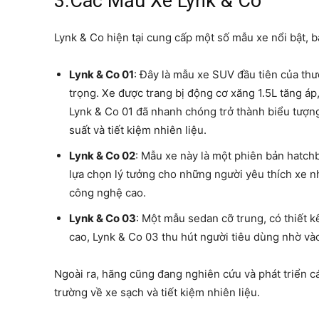
3.Các Mẫu Xe Lynk & Co
Lynk & Co hiện tại cung cấp một số mẫu xe nổi bật, 
Lynk & Co 01
: Đây là mẫu xe SUV đầu tiên của thư
trọng. Xe được trang bị động cơ xăng 1.5L tăng áp,
Lynk & Co 01 đã nhanh chóng trở thành biểu tượng
suất và tiết kiệm nhiên liệu.
Lynk & Co 02
: Mẫu xe này là một phiên bản hatchb
lựa chọn lý tưởng cho những người yêu thích xe nh
công nghệ cao.
Lynk & Co 03
: Một mẫu sedan cỡ trung, có thiết kế
cao, Lynk & Co 03 thu hút người tiêu dùng nhờ v
Ngoài ra, hãng cũng đang nghiên cứu và phát triển c
trường về xe sạch và tiết kiệm nhiên liệu.