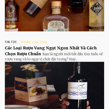
TIN TỨC
THÁNG 3 23, 2026
Các Loại Rượu Vang Ngọt Ngon Nhất Và Cách
Chọn Rượu Chuẩn
Bạn là người mới bắt đầu tìm hiểu về
rượu vang và lo ngại vị chát đặc trưng? Hay...