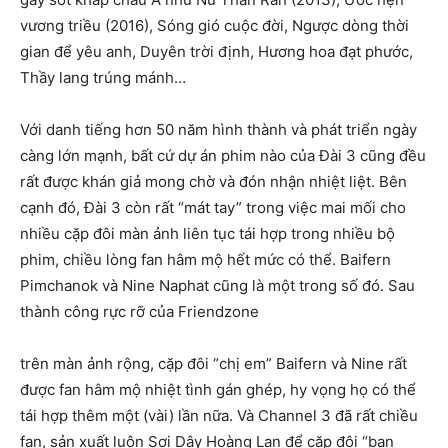
vương triều (2016), Sóng gió cuộc đời, Ngược dòng thời
gian để yêu anh, Duyên trời định, Hương hoa đạt phước,
Thầy lang trúng mánh…
Với danh tiếng hơn 50 năm hình thành và phát triển ngày
càng lớn mạnh, bất cứ dự án phim nào của Đài 3 cũng đều
rất được khán giả mong chờ và đón nhận nhiệt liệt. Bên
cạnh đó, Đài 3 còn rất “mát tay” trong việc mai mối cho
nhiều cặp đôi màn ảnh liên tục tái hợp trong nhiều bộ
phim, chiều lòng fan hâm mộ hết mức có thể. Baifern
Pimchanok và Nine Naphat cũng là một trong số đó. Sau
thành công rực rỡ của Friendzone
trên màn ảnh rộng, cặp đôi “chị em” Baifern và Nine rất
được fan hâm mộ nhiệt tình gán ghép, hy vọng họ có thể
tái hợp thêm một (vài) lần nữa. Và Channel 3 đã rất chiều
fan, sản xuất luôn Sợi Dây Hoàng Lan để cặp đôi “bạn