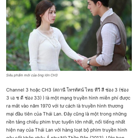
Siêu phẩm mới của ông lớn CH3
Channel 3 hoặc CH3 (สถานี โทรทัศน์ ไทย ทีวี สี ช่อง 3 (ช่อง
3 เอ ช ดี ช่อง 33) ) là một mạng truyền hình miễn phí được
ra mắt vào năm 1970 với tư cách là truyền hình thương
mại đầu tiên của Thái Lan. Đây cũng là một trong những
nền tảng chiếu phim trực tuyến lớn nhất, nổi tiếng nhất
hiện nay của Thái Lan với hàng loạt bộ phim truyền hình
gây sốt khắp châu Á như Nữ Thần Rắn (2013), Ước hẹn