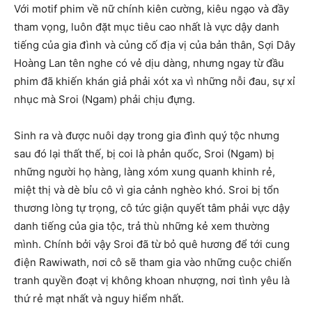
Với motif phim về nữ chính kiên cường, kiêu ngạo và đầy
tham vọng, luôn đặt mục tiêu cao nhất là vực dậy danh
tiếng của gia đình và củng cố địa vị của bản thân, Sợi Dây
Hoàng Lan tên nghe có vẻ dịu dàng, nhưng ngay từ đầu
phim đã khiến khán giả phải xót xa vì những nỗi đau, sự xỉ
nhục mà Sroi (Ngam) phải chịu đựng.
Sinh ra và được nuôi dạy trong gia đình quý tộc nhưng
sau đó lại thất thế, bị coi là phản quốc, Sroi (Ngam) bị
những người họ hàng, làng xóm xung quanh khinh rẻ,
miệt thị và dè bỉu cô vì gia cảnh nghèo khó. Sroi bị tổn
thương lòng tự trọng, cô tức giận quyết tâm phải vực dậy
danh tiếng của gia tộc, trả thù những kẻ xem thường
mình. Chính bởi vậy Sroi đã từ bỏ quê hương để tới cung
điện Rawiwath, nơi cô sẽ tham gia vào những cuộc chiến
tranh quyền đoạt vị không khoan nhượng, nơi tình yêu là
thứ rẻ mạt nhất và nguy hiểm nhất.